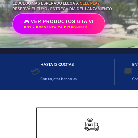
EL JUEGO MÁS ESPERADO LLEGA A
CELL PLAY
RESERVÁ EL TUYO • ENTREGA DÍA DEL LANZAMIENTO
🎮 VER PRODUCTOS GTA VI
PS5 • PREVENTA YA DISPONIBLE
HASTA 12 CUOTAS
EN
💳
🚚
Con tarjetas bancarias
Co