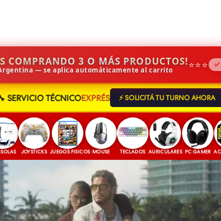
IS COMPRANDO 3 O MÁS PRODUCTOS!
⭐⭐⭐
✅
 Argentina — se aplica automáticamente al carrito
🔧 SERVICIO TÉCNICO
EXPRÉS
⚡ SOLICITÁ TU TURNO AHORA
JOYSTICKS
JUEGOS FISICOS
MOUSE
TECLADOS
AURICULARES
PC GAMER
ACCESORI