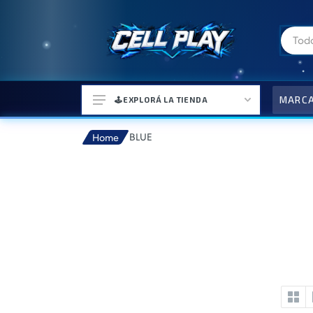
MARC
🕹️EXPLORÁ LA TIENDA
BLUE
Home
⌚ELECTRONICA Y ACCESORIOS
⛓️ACCESORIOS DE MODA💍
🎒MOCHILAS Y MAS👝
🎧AURICULARES URBANOS🎧
🎮CONSOLAS Y VIDEOJUEGOS
🎵PARLANTES BLUETOOTH🎵