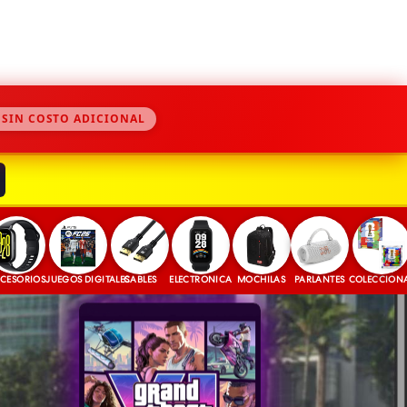
 SIN COSTO ADICIONAL
OS
JUEGOS DIGITALES
CABLES
ELECTRONICA
MOCHILAS
PARLANTES
COLECCIONABLES