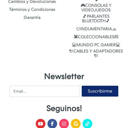
Cambios y Devoluciones
🎮CONSOLAS Y
Términos y Condiciones
VIDEOJUEGOS
🎵PARLANTES
Garantía
BLUETOOTH🎵
👕INDUMENTARIA🧢
👾COLECCIONABLES🧸
💻MUNDO PC GAMER💻
🔌CABLES Y ADAPTADORES
🔌
Newsletter
Email
Suscribirme
Seguinos!