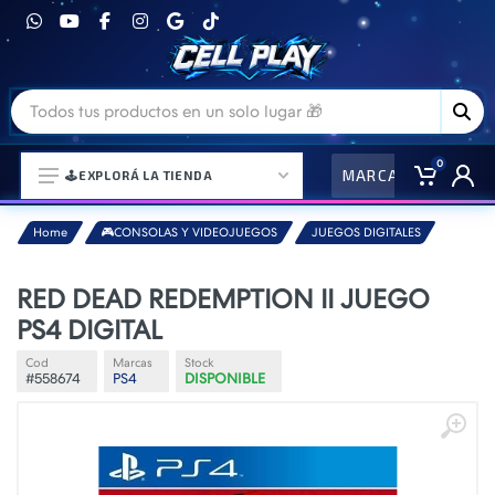
0
MARCAS
CO
🕹️EXPLORÁ LA TIENDA
Home
🎮CONSOLAS Y VIDEOJUEGOS
JUEGOS DIGITALES
⌚ELECTRONICA Y ACCESORIOS
RED DEAD REDEMPTION II JUEGO
PS4 DIGITAL
⛓️ACCESORIOS DE MODA💍
🎒MOCHILAS Y MAS👝
Cod
Marcas
Stock
#558674
PS4
DISPONIBLE
🎧AURICULARES URBANOS🎧
🎮CONSOLAS Y VIDEOJUEGOS
🎵PARLANTES BLUETOOTH🎵