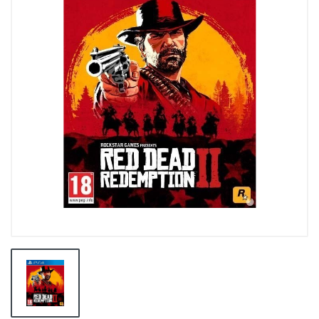
👕INDUMENTARIA🧢
👾COLECCIONABLES🧸
💻MUNDO PC GAMER💻
🔌CABLES Y ADAPTADORES🔌
🤓MUNDO PC OFICINA🤓
🫗GEEK HOME🍵