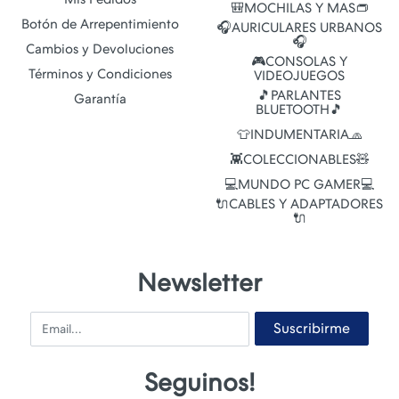
🎒MOCHILAS Y MAS👝
Botón de Arrepentimiento
🎧AURICULARES URBANOS
🎧
Cambios y Devoluciones
🎮CONSOLAS Y
Términos y Condiciones
VIDEOJUEGOS
🎵PARLANTES
Garantía
BLUETOOTH🎵
👕INDUMENTARIA🧢
👾COLECCIONABLES🧸
💻MUNDO PC GAMER💻
🔌CABLES Y ADAPTADORES
🔌
Newsletter
Email
Suscribirme
Seguinos!