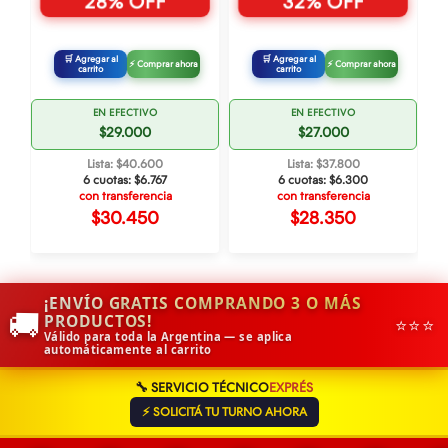
28% OFF
32% OFF
🛒 Agregar al
🛒 Agregar al
⚡ Comprar ahora
⚡ Comprar ahora
carrito
carrito
EN EFECTIVO
EN EFECTIVO
$29.000
$27.000
Lista: $40.600
Lista: $37.800
6 cuotas:
$6.767
6 cuotas:
$6.300
con transferencia
con transferencia
$30.450
$28.350
¡ENVÍO GRATIS COMPRANDO 3 O MÁS
🚚
PRODUCTOS!
⭐⭐⭐
Válido para toda la Argentina — se aplica
automáticamente al carrito
🔧 SERVICIO TÉCNICO
EXPRÉS
⚡ SOLICITÁ TU TURNO AHORA