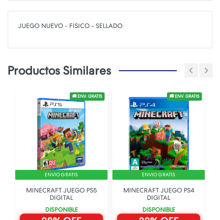
JUEGO NUEVO - FISICO - SELLADO
Productos Similares
TIS
🚚 ENV. GRATIS
🚚 ENV. GRATIS
ENVIO GRATIS
ENVIO GRATIS
MINECRAFT JUEGO PS5
MINECRAFT JUEGO PS4
DIGITAL
DIGITAL
DISPONIBLE
DISPONIBLE