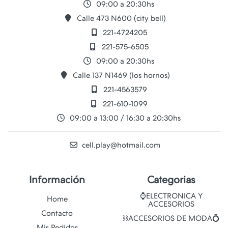
09:00 a 20:30hs
Calle 473 N600 (city bell)
221-4724205
221-575-6505
09:00 a 20:30hs
Calle 137 N1469 (los hornos)
221-4563579
221-610-1099
09:00 a 13:00 / 16:30 a 20:30hs
cell.play@hotmail.com
Información
Categorias
⌚ELECTRONICA Y
Home
ACCESORIOS
Contacto
⛓️ACCESORIOS DE MODA💍
Mis Pedidos