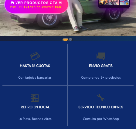
🎮 VER PRODUCTOS GTA VI
PS5 • PREVENTA YA DISPONIBLE
💳
🚚
HASTA 12 CUOTAS
ENVIO GRATIS
Con tarjetas bancarias
Comprando 3+ productos
🏪
🔧
RETIRO EN LOCAL
SERVICIO TECNICO EXPRES
La Plata, Buenos Aires
Consulta por WhatsApp