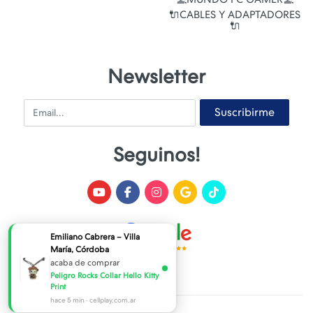
🔌CABLES Y ADAPTADORES
🔌
Newsletter
Email
Suscribirme
Seguinos!
Emiliano Cabrera – Villa
María, Córdoba
acaba de comprar
Peligro Rocks Collar Hello Kitty
Print
hace 5 min · cellplay.com.ar