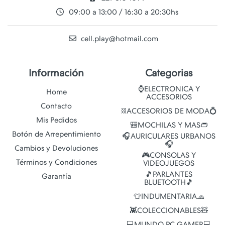
09:00 a 13:00 / 16:30 a 20:30hs
cell.play@hotmail.com
Información
Categorias
⌚ELECTRONICA Y
Home
ACCESORIOS
Contacto
⛓️ACCESORIOS DE MODA💍
Mis Pedidos
🎒MOCHILAS Y MAS👝
Botón de Arrepentimiento
🎧AURICULARES URBANOS
🎧
Cambios y Devoluciones
🎮CONSOLAS Y
Términos y Condiciones
VIDEOJUEGOS
🎵PARLANTES
Garantía
BLUETOOTH🎵
👕INDUMENTARIA🧢
👾COLECCIONABLES🧸
💻MUNDO PC GAMER💻