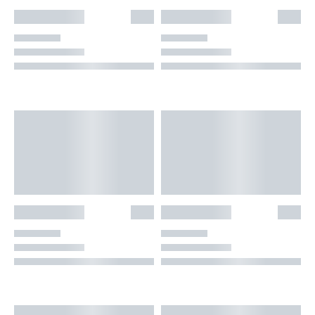
👕INDUMENTARIA🧢
👾COLECCIONABLES🧸
💻MUNDO PC GAMER💻
🔌CABLES Y ADAPTADORES🔌
🤓MUNDO PC OFICINA🤓
🫗GEEK HOME🍵