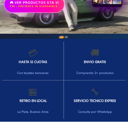
🎮 VER PRODUCTOS GTA VI
PS5 • PREVENTA YA DISPONIBLE
💳
🚚
HASTA 12 CUOTAS
ENVIO GRATIS
Con tarjetas bancarias
Comprando 3+ productos
🏪
🔧
RETIRO EN LOCAL
SERVICIO TECNICO EXPRES
La Plata, Buenos Aires
Consulta por WhatsApp