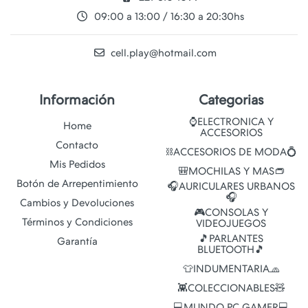
09:00 a 13:00 / 16:30 a 20:30hs
cell.play@hotmail.com
Información
Categorias
⌚ELECTRONICA Y
Home
ACCESORIOS
Contacto
⛓️ACCESORIOS DE MODA💍
Mis Pedidos
🎒MOCHILAS Y MAS👝
Botón de Arrepentimiento
🎧AURICULARES URBANOS
🎧
Cambios y Devoluciones
🎮CONSOLAS Y
Términos y Condiciones
VIDEOJUEGOS
🎵PARLANTES
Garantía
BLUETOOTH🎵
👕INDUMENTARIA🧢
👾COLECCIONABLES🧸
💻MUNDO PC GAMER💻