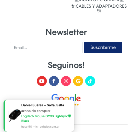
🔌CABLES Y ADAPTADORES
🔌
Newsletter
Email
Suscribirme
Seguinos!
Daniel Suárez – Salta, Salta
acaba de comprar
Logitech Mouse G203 Lightsync
Black
hace 50 min · cellplay.com.ar