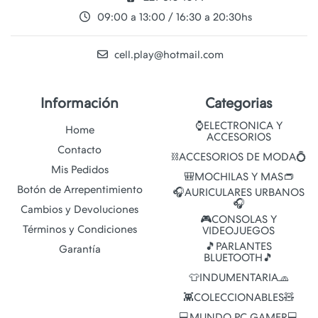
09:00 a 13:00 / 16:30 a 20:30hs
cell.play@hotmail.com
Información
Categorias
⌚ELECTRONICA Y
Home
ACCESORIOS
Contacto
⛓️ACCESORIOS DE MODA💍
Mis Pedidos
🎒MOCHILAS Y MAS👝
Botón de Arrepentimiento
🎧AURICULARES URBANOS
🎧
Cambios y Devoluciones
🎮CONSOLAS Y
Términos y Condiciones
VIDEOJUEGOS
🎵PARLANTES
Garantía
BLUETOOTH🎵
👕INDUMENTARIA🧢
👾COLECCIONABLES🧸
💻MUNDO PC GAMER💻