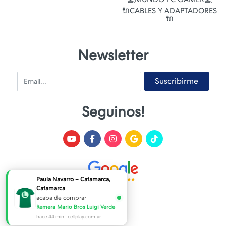
🔌CABLES Y ADAPTADORES
🔌
Newsletter
Email
Suscribirme
Seguinos!
Paula Navarro – Catamarca,
Catamarca
acaba de comprar
Remera Mario Bros Luigi Verde
hace 44 min · cellplay.com.ar