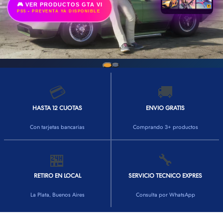
🎮 VER PRODUCTOS GTA VI
PS5 • PREVENTA YA DISPONIBLE
💳
🚚
HASTA 12 CUOTAS
ENVIO GRATIS
Con tarjetas bancarias
Comprando 3+ productos
🏪
🔧
RETIRO EN LOCAL
SERVICIO TECNICO EXPRES
La Plata, Buenos Aires
Consulta por WhatsApp