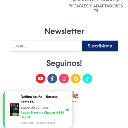
🔌CABLES Y ADAPTADORES
🔌
Newsletter
Email
Suscribirme
Seguinos!
Delfina Acuña – Rosario,
Santa Fe
acaba de comprar
Poppy Playtime Chapter 4 PS4
Digital
hace 2 min · cellplay.com.ar