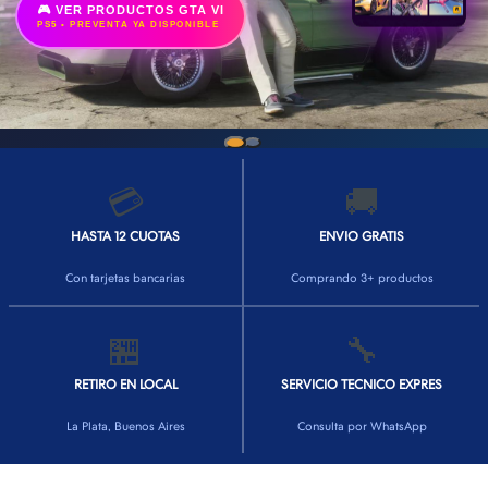
🎮 VER PRODUCTOS GTA VI
PS5 • PREVENTA YA DISPONIBLE
💳
🚚
HASTA 12 CUOTAS
ENVIO GRATIS
Con tarjetas bancarias
Comprando 3+ productos
🏪
🔧
RETIRO EN LOCAL
SERVICIO TECNICO EXPRES
La Plata, Buenos Aires
Consulta por WhatsApp