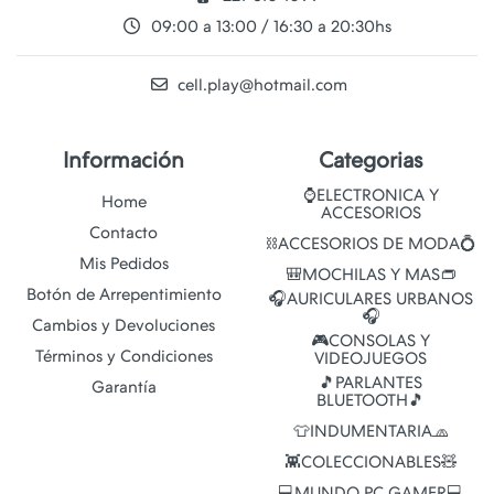
09:00 a 13:00 / 16:30 a 20:30hs
cell.play@hotmail.com
Información
Categorias
⌚ELECTRONICA Y
Home
ACCESORIOS
Contacto
⛓️ACCESORIOS DE MODA💍
Mis Pedidos
🎒MOCHILAS Y MAS👝
Botón de Arrepentimiento
🎧AURICULARES URBANOS
🎧
Cambios y Devoluciones
🎮CONSOLAS Y
Términos y Condiciones
VIDEOJUEGOS
🎵PARLANTES
Garantía
BLUETOOTH🎵
👕INDUMENTARIA🧢
👾COLECCIONABLES🧸
💻MUNDO PC GAMER💻