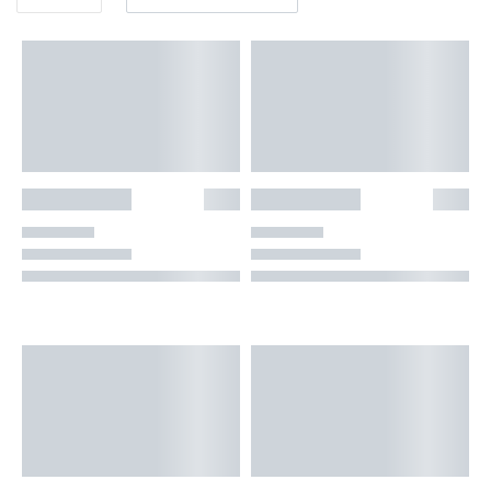
👕INDUMENTARIA🧢
👾COLECCIONABLES🧸
💻MUNDO PC GAMER💻
🔌CABLES Y ADAPTADORES🔌
🤓MUNDO PC OFICINA🤓
🫗GEEK HOME🍵