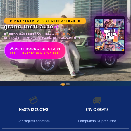
🔥 PREVENTA GTA VI DISPONIBLE 🔥
grand theft auto
VI
EL JUEGO MÁS ESPERADO LLEGA A
CELL PLAY
RESERVÁ EL TUYO • ENTREGA DÍA DEL LANZAMIENTO
🎮 VER PRODUCTOS GTA VI
PS5 • PREVENTA YA DISPONIBLE
💳
🚚
HASTA 12 CUOTAS
ENVIO GRATIS
Con tarjetas bancarias
Comprando 3+ productos