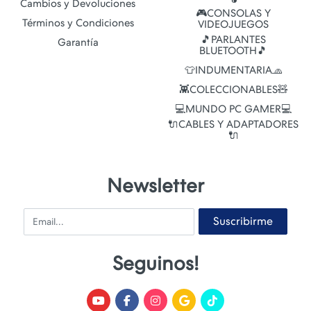
Cambios y Devoluciones
🎮CONSOLAS Y
Términos y Condiciones
VIDEOJUEGOS
🎵PARLANTES
Garantía
BLUETOOTH🎵
👕INDUMENTARIA🧢
👾COLECCIONABLES🧸
💻MUNDO PC GAMER💻
🔌CABLES Y ADAPTADORES
🔌
Newsletter
Email
Suscribirme
Seguinos!