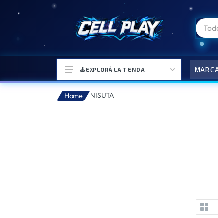
MARC
🕹️EXPLORÁ LA TIENDA
NISUTA
Home
⌚ELECTRONICA Y ACCESORIOS
⛓️ACCESORIOS DE MODA💍
🎒MOCHILAS Y MAS👝
🎧AURICULARES URBANOS🎧
🎮CONSOLAS Y VIDEOJUEGOS
🎵PARLANTES BLUETOOTH🎵