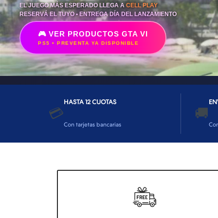
HASTA 12 CUOTAS
EN
💳
🚚
Con tarjetas bancarias
Co