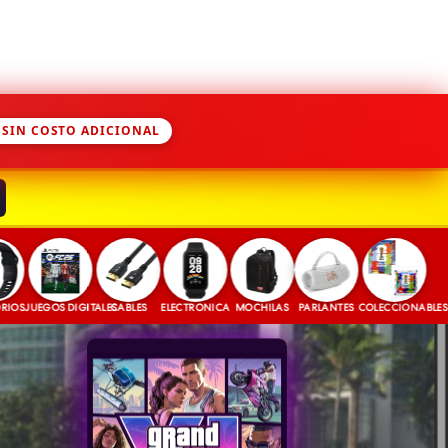
 SIN COSTO ADICIONAL
UEGOS DIGITALES
CABLES
ELECTRONICA
MOCHILAS
PARLANTES
COLECCIONABLES