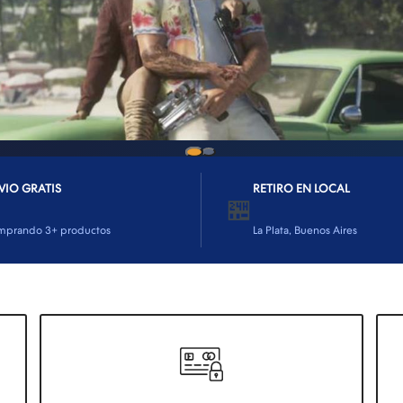
PLAY
Te armamos la PC ideal según tu presupuesto y
necesidades
🖥️ PEDÍ TU PRESUPUESTO
VIO GRATIS
RETIRO EN LOCAL
🏪
mprando 3+ productos
La Plata, Buenos Aires