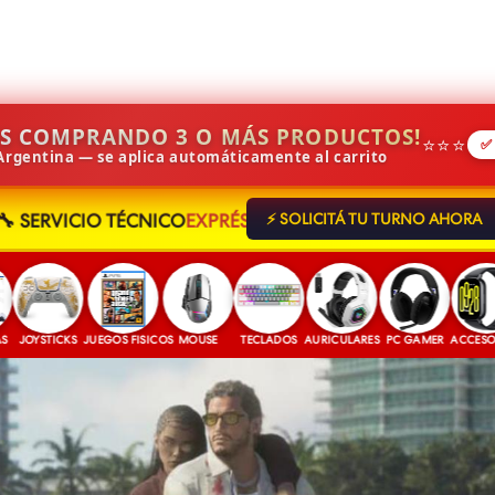
IS COMPRANDO 3 O MÁS PRODUCTOS!
⭐⭐⭐
✅
 Argentina — se aplica automáticamente al carrito
🔧 SERVICIO TÉCNICO
EXPRÉS
⚡ SOLICITÁ TU TURNO AHORA
YSTICKS
JUEGOS FISICOS
MOUSE
TECLADOS
AURICULARES
PC GAMER
ACCESORIOS
J
¿Querés armar
tu PC Gamer?
CELL