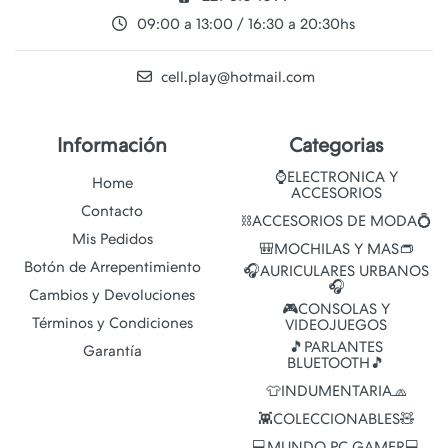
09:00 a 13:00 / 16:30 a 20:30hs
cell.play@hotmail.com
Información
Categorias
⌚ELECTRONICA Y
Home
ACCESORIOS
Contacto
⛓️ACCESORIOS DE MODA💍
Mis Pedidos
🎒MOCHILAS Y MAS👝
Botón de Arrepentimiento
🎧AURICULARES URBANOS
🎧
Cambios y Devoluciones
🎮CONSOLAS Y
Términos y Condiciones
VIDEOJUEGOS
🎵PARLANTES
Garantía
BLUETOOTH🎵
👕INDUMENTARIA🧢
👾COLECCIONABLES🧸
💻MUNDO PC GAMER💻