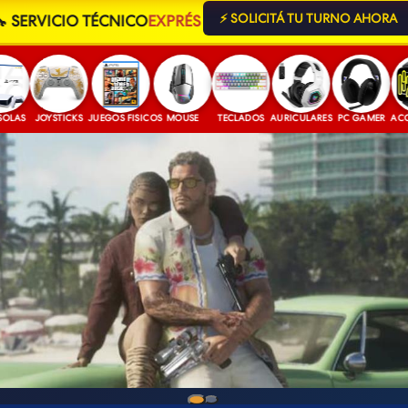
🔧 SERVICIO TÉCNICO
EXPRÉS
⚡ SOLICITÁ TU TURNO AHORA
JOYSTICKS
JUEGOS FISICOS
MOUSE
TECLADOS
AURICULARES
PC GAMER
ACCESORI