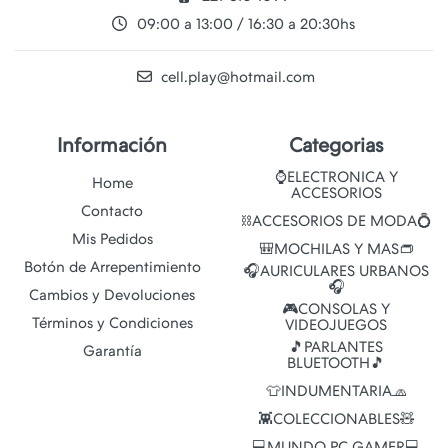
09:00 a 13:00 / 16:30 a 20:30hs
cell.play@hotmail.com
Información
Categorias
⌚ELECTRONICA Y
Home
ACCESORIOS
Contacto
⛓️ACCESORIOS DE MODA💍
Mis Pedidos
🎒MOCHILAS Y MAS👝
Botón de Arrepentimiento
🎧AURICULARES URBANOS
🎧
Cambios y Devoluciones
🎮CONSOLAS Y
Términos y Condiciones
VIDEOJUEGOS
🎵PARLANTES
Garantía
BLUETOOTH🎵
👕INDUMENTARIA🧢
👾COLECCIONABLES🧸
💻MUNDO PC GAMER💻