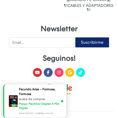
🔌CABLES Y ADAPTADORES
🔌
Newsletter
Email
Suscribirme
Seguinos!
Facundo Arias – Formosa,
Formosa
acaba de comprar
Poppy Playtime Chapter 4 PS4
Digital
hace 34 min · cellplay.com.ar