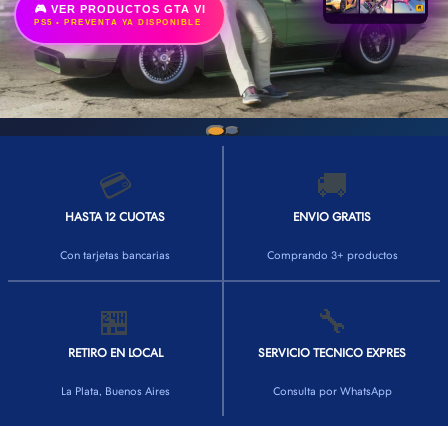
🎮 VER PRODUCTOS GTA VI
PS5 • PREVENTA YA DISPONIBLE
💳
🚚
HASTA 12 CUOTAS
ENVIO GRATIS
Con tarjetas bancarias
Comprando 3+ productos
🏪
🔧
RETIRO EN LOCAL
SERVICIO TECNICO EXPRES
La Plata, Buenos Aires
Consulta por WhatsApp