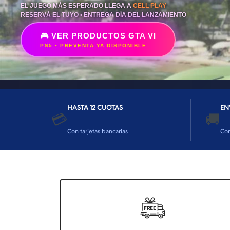
EL JUEGO MÁS ESPERADO LLEGA A
CELL PLAY
RESERVÁ EL TUYO • ENTREGA DÍA DEL LANZAMIENTO
🎮 VER PRODUCTOS GTA VI
PS5 • PREVENTA YA DISPONIBLE
HASTA 12 CUOTAS
EN
💳
🚚
Con tarjetas bancarias
Co