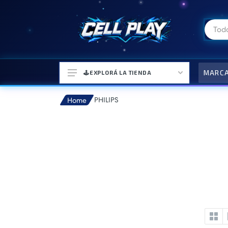
MARC
🕹️EXPLORÁ LA TIENDA
PHILIPS
Home
⌚ELECTRONICA Y ACCESORIOS
⛓️ACCESORIOS DE MODA💍
🎒MOCHILAS Y MAS👝
🎧AURICULARES URBANOS🎧
🎮CONSOLAS Y VIDEOJUEGOS
🎵PARLANTES BLUETOOTH🎵