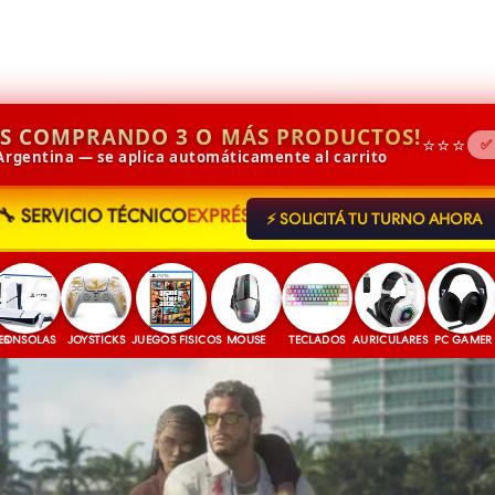
IS COMPRANDO 3 O MÁS PRODUCTOS!
⭐⭐⭐
✅
 Argentina — se aplica automáticamente al carrito
🔧 SERVICIO TÉCNICO
EXPRÉS
⚡ SOLICITÁ TU TURNO AHORA
AS
JOYSTICKS
JUEGOS FISICOS
MOUSE
TECLADOS
AURICULARES
PC GAMER
ACCES